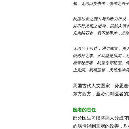
知，无论口授书传，俱传之吾
我愿尽余之能力与判断力所及
并不行此项之指导，虽然人请
凡患结石者，我不施手术，此
无论至于何处，遇男或女，贵
做诱奸之事。凡我能见所闻，
应守秘密者，我愿保守秘密。
上光荣。我苟违誓，天地鬼神
我国古代人文医家—孙思邈
东方西方，圣贤们对医者的
医者的责任
部分医生习惯将病人分成“
的病情得到直观的改善，对