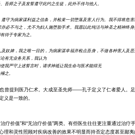
子、吾师之子及发誓遵守此约之生徒，此外不传与他人。
，遵守为病家谋利益之信条，并检束一切堕落及害人行为。我不得将危害
求亦必不与之，尤不为妇人施堕胎手术。我愿以此纯洁与神圣之精神终身
则有待于专家为之。
人及奴婢，我之唯一目的，为病家谋幸福并检点吾身，不做各种害人及恶
无论有无业务关系，我认为
倘使我严守上述誓言时，请求神祗让我生命与医术能得无
共殛之。
也曾提到医乃仁术。大成至圣先师——孔子定义了仁者爱人。
定义是一致的。
有治疗价值”和“无治疗价值”两类。有些医生往往更注重通过治疗
心理和灵性照顾对疾病改善的效果不明显而持否定态度甚至鄙夷