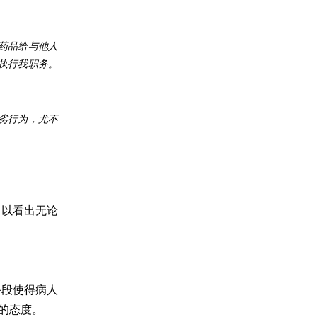
药品给与他人
执行我职务。
劣行为，尤不
足以看出无论
手段使得病人
的态度。