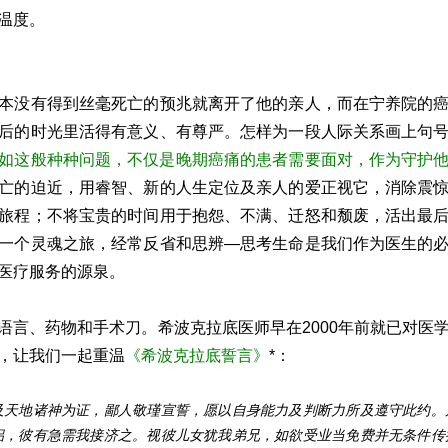
温度。
本没有得到丝毫死亡的预兆就离开了他的亲人，而在宁养院的
后的时光里活得有意义、有尊严。怎样为一段人际关系画上句
如这般种种问题，不仅是晚期癌痛的患者需要面对，作为守护
亡的迫近，用睿智、新的人生定位及亲人的爱正视它，消除震
旅程；不将宝贵的时间用于抱怨、不满、迁怒和颓废，活出最
一个灵魂之旅，经常反省和思辨—思考生命是我们作为医生的
医疗服务的源泉。
语言、药物和手术刀。希波克拉底医师早在2000年前就已对医
，让我们一起重温
《希波克拉底誓言》
*：
及天地诸神为证，鄙人敬瑾宣誓，愿以自身能力及判断力所及遵守此约。
侣，彼有急需我接济之。视彼儿女犹我弟兄，如欲受业当免费并无条件传