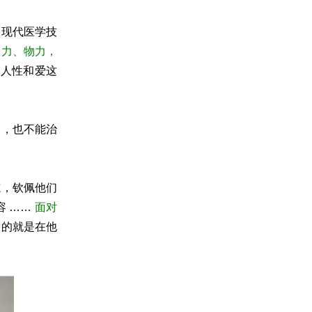
到现代医学技
人力、物力，
失人性和爱这
病，也不能治
志，钦佩他们
容 ……
面对
做的就是在他