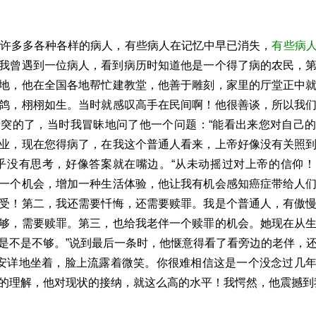
许许多多各种各样的病人，有些病人在记忆中早已消失，
有些病
我曾遇到一位病人，看到病历时知道他是一个得了病的农民，
地，他在全国各地帮忙建教堂，他善于雕刻，家里的厅堂正中
鸽，栩栩如生。当时就感叹高手在民间啊！他很善谈，所以我
突的了，当时我冒昧地问了他一个问题：“能看出来您对自己
业，现在您得病了，在我这个普通人看来，上帝好像没有关照
乎没有思考，好像答案就在嘴边。“从未动摇过对上帝的信仰
一个机会，增加一种生活体验，他让我有机会感知癌症带给人
受！第二，我还需要忏悔，还需要赎罪。我是个普通人，有傲
够，需要赎罪。第三，也给我老伴一个赎罪的机会。她现在从
是不是不够。”说到最后一条时，他惬意得看了看旁边的老伴，
伴安详地坐着，脸上流露着微笑。你很难相信这是一个没念过几
的理解，他对现状的接纳，就这么高的水平！我愕然，他震撼到