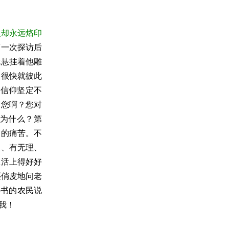
人却永远烙印
第一次探访后
就悬挂着他雕
们很快就彼此
的信仰坚定不
到您啊？您对
！为什么？第
们的痛苦。不
慢、有无理、
生活上得好好
还俏皮地问老
年书的农民说
我！