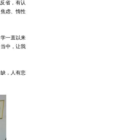
反省，有认
、焦虑、惰性
哲学一直以来
活当中，让我
圆缺，人有悲