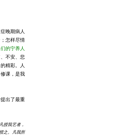
癌症晚期病人
号；怎样尽情
他们的宁养人
惊、不安、悲
后的精彩。人
必修课，是我
学提出了最重
凡授我艺者，
授之。凡我所