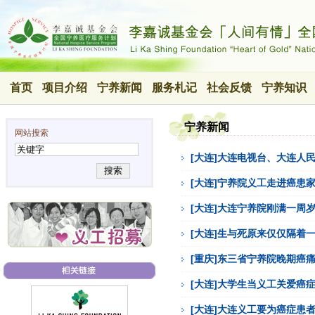
首页
项目介绍
宁养新闻
服务札记
社会反馈
宁养知识
宁养新闻
网站搜索
[大连]大连电视台、大连人
搜索
[大连]宁养院义工走进癌患家
[大连]大连宁养院刚满一周
[大连]生与死原来仅仅隔着一
[重庆]东三省宁养院晚期癌
[大连]大学生当义工关爱癌
[大连]大连义工要为癌症患