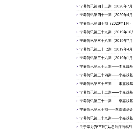
宁养简讯第四十二期（2020年
宁养简讯第四十一期（2020年
宁养简讯第四十期（2020年1
宁养简讯第三十九期（2019年
宁养简讯第三十八期（2019年
宁养简讯第三十七期（2019年
宁养简讯第三十六期（2019年
宁养简讯第三十五期——李嘉诚基
宁养简讯第三十四期——李嘉诚基
宁养简讯第三十三期——李嘉诚基
宁养简讯第三十二期——李嘉诚基
宁养简讯第三十一期——李嘉诚基
宁养简讯第三十期——李嘉诚基金
宁养简讯第二十九期——李嘉诚基
关于举办[第三届]“姑息治疗与临