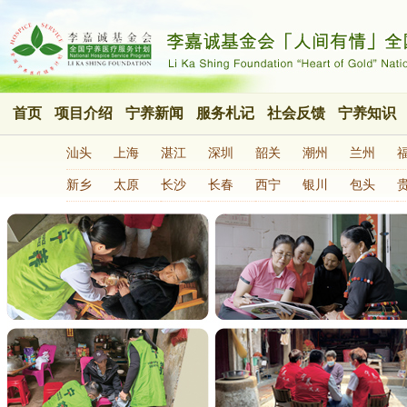
首页
项目介绍
宁养新闻
服务札记
社会反馈
宁养知识
汕头
上海
湛江
深圳
韶关
潮州
兰州
新乡
太原
长沙
长春
西宁
银川
包头