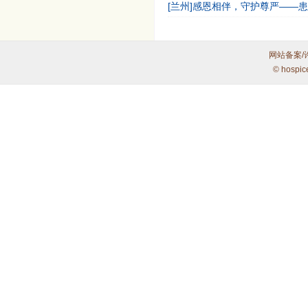
[兰州]感恩相伴，守护尊严——
网站备案/
© hospic