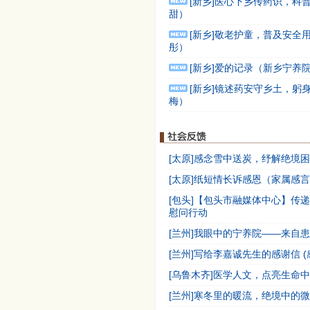
[新乡]医心下乡传药识，科
甜）
[新乡]敬老护童，普及安全
彤）
[新乡]爱的记录（新乡宁养
[新乡]镜述药安守乡土，躬
梅）
[太原]感念雪中送炭，纾解绝境
[太原]纸短情长诉感恩（家属感
[包头]【包头市融媒体中心】传
慰问行动
[兰州]我眼中的宁养院——来自
[兰州]写给李嘉诚先生的感谢信 (
[乌鲁木齐]医学人文，点亮生命中
[兰州]寒冬里的暖流，绝境中的