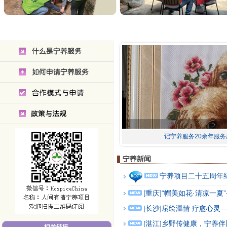
记宁养服务20余年服务
宁养项目二十五周年
[重庆]“帽美如花·清凉一
[长沙]扇绘温情 疗愈心
[湛江]乡野传健康，宁养伴