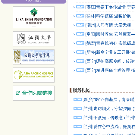
[湛江]青春下乡传温情 宁
[榆林]科学镇痛 温暖护航
[潮州]人间有情 大爱无疆
[阜阳]顺时养生 安然度
[德宏]青春践初心 实践砺
[新乡]新乡宁养义工开展“
[西宁]暖护高原乡间，传
[西宁]精进癌痛全程管理 
[新乡]“医”路向基层，青春
[兰州]走访烟火，守望夕阳 
[兰州]予微光，传暖意 (兰
[兰州]爱在心中流淌，微笑