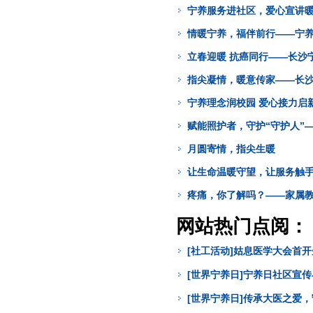
宁养服务进社区，爱心宣讲
情暖宁养，福伴前行——宁
立春迎暖 抗癌同行——长沙
指尖凝情，暖意传家——长
宁养理念润校园 爱心接力启
赋能照护者，守护“守护人”
月圆寄情，指尖生暖
让生命温暖守望，让服务触
疼痛，你了解吗？——家属
网站热门点阅：
[社工活动]姑息医学大会首
[世界宁养日]宁养日社区宣
[世界宁养日]传承大医之爱