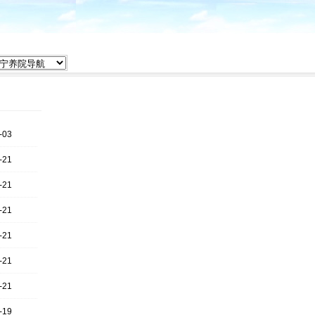
-03
-21
-21
-21
-21
-21
-21
-19