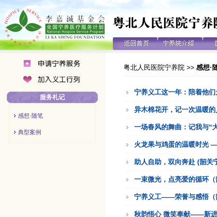
粤北人民医院宁养院
>>
感想·
宁养义工这一年：陪着他们
服务札记
异木棉花开，记一次温暖的
感想·随笔
一场春风的舞曲：记我与“大
典型案例
火龙果与鸡蛋的温暖时光 
助人自助，双向奔赴 (韶关
一束微光，点亮爱的循环（
宁养义工——荣誉与感悟（
秋韵悟心 微笑奉献——新进