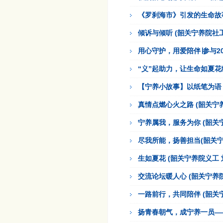
《罗刹海市》引发的生命故
倾诉与倾听 (韶关宁养院社工
用心守护，用爱陪伴∣参与20
“义”起助力，让生命如夏花
【宁养小故事】以纸笔为语，
真情点燃心火之路 (韶关宁
宁养属我，服务为你 (韶关
尽我所能，扬善担当(韶关宁
生如夏花 (韶关宁养院义工 
交流论坛暖人心 (韶关宁养院
一路前行，共同陪伴 (韶关
扬青春朝气，成宁养一员——