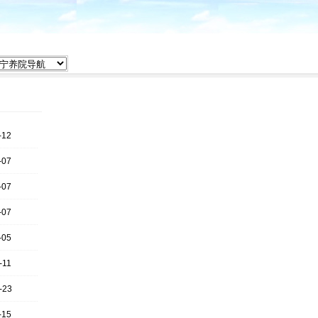
-12
-07
-07
-07
-05
-11
-23
-15